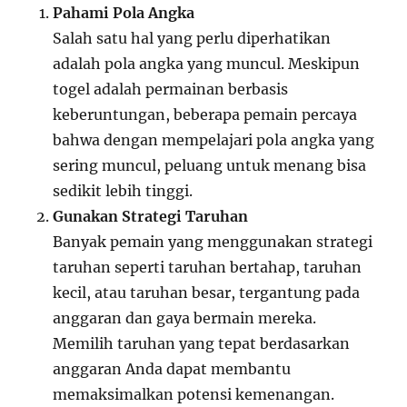
Pahami Pola Angka
Salah satu hal yang perlu diperhatikan
adalah pola angka yang muncul. Meskipun
togel adalah permainan berbasis
keberuntungan, beberapa pemain percaya
bahwa dengan mempelajari pola angka yang
sering muncul, peluang untuk menang bisa
sedikit lebih tinggi.
Gunakan Strategi Taruhan
Banyak pemain yang menggunakan strategi
taruhan seperti taruhan bertahap, taruhan
kecil, atau taruhan besar, tergantung pada
anggaran dan gaya bermain mereka.
Memilih taruhan yang tepat berdasarkan
anggaran Anda dapat membantu
memaksimalkan potensi kemenangan.