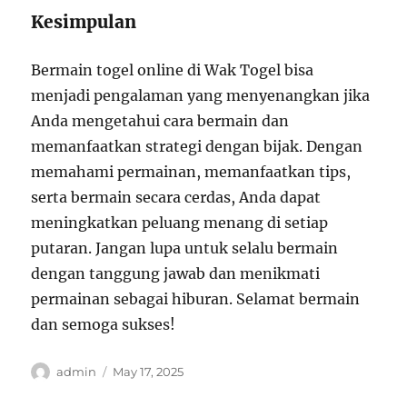
Kesimpulan
Bermain togel online di Wak Togel bisa
menjadi pengalaman yang menyenangkan jika
Anda mengetahui cara bermain dan
memanfaatkan strategi dengan bijak. Dengan
memahami permainan, memanfaatkan tips,
serta bermain secara cerdas, Anda dapat
meningkatkan peluang menang di setiap
putaran. Jangan lupa untuk selalu bermain
dengan tanggung jawab dan menikmati
permainan sebagai hiburan. Selamat bermain
dan semoga sukses!
Author
Posted
admin
May 17, 2025
on