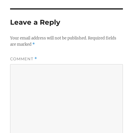
Leave a Reply
Your email address will not be published.
Required fields
are marked
*
COMMENT
*