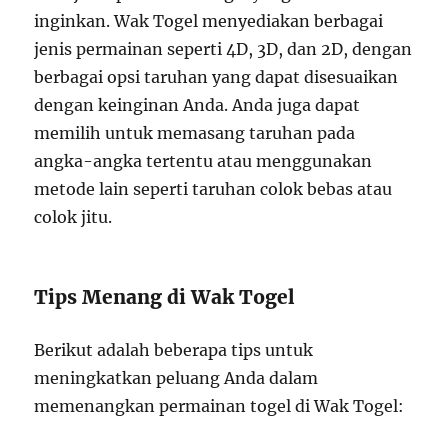
inginkan. Wak Togel menyediakan berbagai
jenis permainan seperti 4D, 3D, dan 2D, dengan
berbagai opsi taruhan yang dapat disesuaikan
dengan keinginan Anda. Anda juga dapat
memilih untuk memasang taruhan pada
angka-angka tertentu atau menggunakan
metode lain seperti taruhan colok bebas atau
colok jitu.
Tips Menang di Wak Togel
Berikut adalah beberapa tips untuk
meningkatkan peluang Anda dalam
memenangkan permainan togel di Wak Togel: