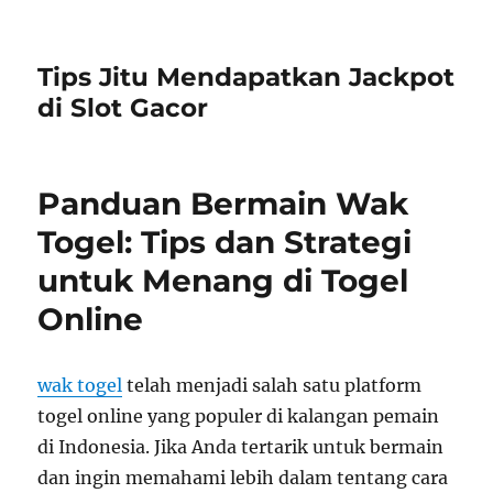
Tips Jitu Mendapatkan Jackpot
di Slot Gacor
Panduan Bermain Wak
Togel: Tips dan Strategi
untuk Menang di Togel
Online
wak togel
telah menjadi salah satu platform
togel online yang populer di kalangan pemain
di Indonesia. Jika Anda tertarik untuk bermain
dan ingin memahami lebih dalam tentang cara