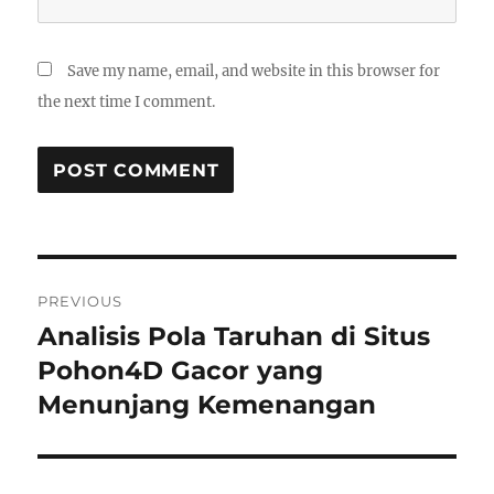
Save my name, email, and website in this browser for
the next time I comment.
Post
PREVIOUS
navigation
Analisis Pola Taruhan di Situs
Previous
post:
Pohon4D Gacor yang
Menunjang Kemenangan