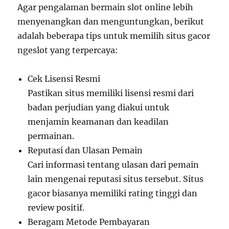
Agar pengalaman bermain slot online lebih
menyenangkan dan menguntungkan, berikut
adalah beberapa tips untuk memilih situs gacor
ngeslot yang terpercaya:
Cek Lisensi Resmi
Pastikan situs memiliki lisensi resmi dari
badan perjudian yang diakui untuk
menjamin keamanan dan keadilan
permainan.
Reputasi dan Ulasan Pemain
Cari informasi tentang ulasan dari pemain
lain mengenai reputasi situs tersebut. Situs
gacor biasanya memiliki rating tinggi dan
review positif.
Beragam Metode Pembayaran