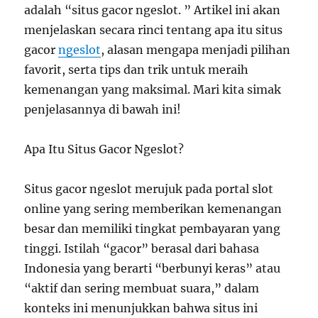
adalah “situs gacor ngeslot. ” Artikel ini akan
menjelaskan secara rinci tentang apa itu situs
gacor
ngeslot
, alasan mengapa menjadi pilihan
favorit, serta tips dan trik untuk meraih
kemenangan yang maksimal. Mari kita simak
penjelasannya di bawah ini!
Apa Itu Situs Gacor Ngeslot?
Situs gacor ngeslot merujuk pada portal slot
online yang sering memberikan kemenangan
besar dan memiliki tingkat pembayaran yang
tinggi. Istilah “gacor” berasal dari bahasa
Indonesia yang berarti “berbunyi keras” atau
“aktif dan sering membuat suara,” dalam
konteks ini menunjukkan bahwa situs ini