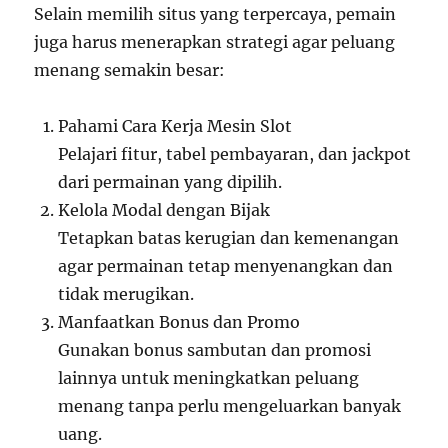
Selain memilih situs yang terpercaya, pemain
juga harus menerapkan strategi agar peluang
menang semakin besar:
Pahami Cara Kerja Mesin Slot
Pelajari fitur, tabel pembayaran, dan jackpot
dari permainan yang dipilih.
Kelola Modal dengan Bijak
Tetapkan batas kerugian dan kemenangan
agar permainan tetap menyenangkan dan
tidak merugikan.
Manfaatkan Bonus dan Promo
Gunakan bonus sambutan dan promosi
lainnya untuk meningkatkan peluang
menang tanpa perlu mengeluarkan banyak
uang.