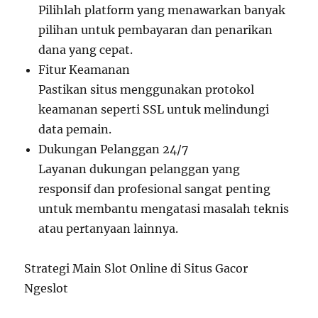
Pilihlah platform yang menawarkan banyak
pilihan untuk pembayaran dan penarikan
dana yang cepat.
Fitur Keamanan
Pastikan situs menggunakan protokol
keamanan seperti SSL untuk melindungi
data pemain.
Dukungan Pelanggan 24/7
Layanan dukungan pelanggan yang
responsif dan profesional sangat penting
untuk membantu mengatasi masalah teknis
atau pertanyaan lainnya.
Strategi Main Slot Online di Situs Gacor
Ngeslot