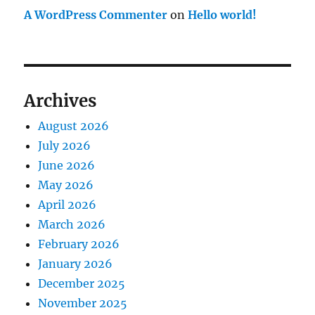
A WordPress Commenter
on
Hello world!
Archives
August 2026
July 2026
June 2026
May 2026
April 2026
March 2026
February 2026
January 2026
December 2025
November 2025