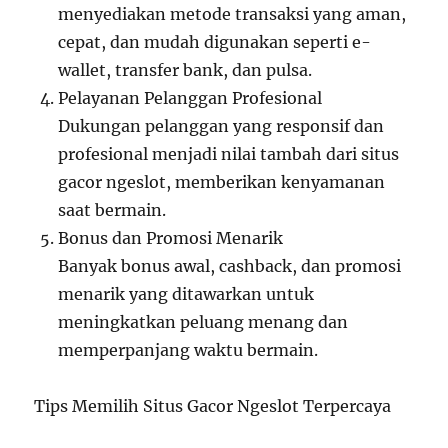
menyediakan metode transaksi yang aman,
cepat, dan mudah digunakan seperti e-
wallet, transfer bank, dan pulsa.
Pelayanan Pelanggan Profesional
Dukungan pelanggan yang responsif dan
profesional menjadi nilai tambah dari situs
gacor ngeslot, memberikan kenyamanan
saat bermain.
Bonus dan Promosi Menarik
Banyak bonus awal, cashback, dan promosi
menarik yang ditawarkan untuk
meningkatkan peluang menang dan
memperpanjang waktu bermain.
Tips Memilih Situs Gacor Ngeslot Terpercaya