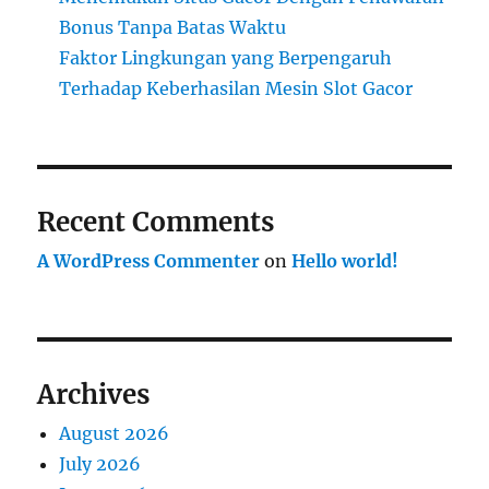
Bonus Tanpa Batas Waktu
Faktor Lingkungan yang Berpengaruh
Terhadap Keberhasilan Mesin Slot Gacor
Recent Comments
A WordPress Commenter
on
Hello world!
Archives
August 2026
July 2026