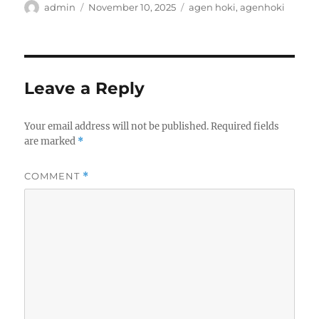
Author
Posted
Tags
admin
November 10, 2025
agen hoki
,
agenhoki
on
Leave a Reply
Your email address will not be published.
Required fields
are marked
*
COMMENT
*