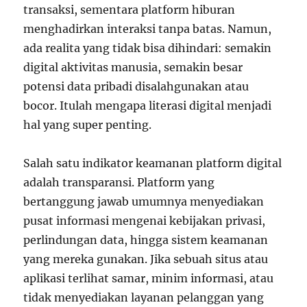
transaksi, sementara platform hiburan
menghadirkan interaksi tanpa batas. Namun,
ada realita yang tidak bisa dihindari: semakin
digital aktivitas manusia, semakin besar
potensi data pribadi disalahgunakan atau
bocor. Itulah mengapa literasi digital menjadi
hal yang super penting.
Salah satu indikator keamanan platform digital
adalah transparansi. Platform yang
bertanggung jawab umumnya menyediakan
pusat informasi mengenai kebijakan privasi,
perlindungan data, hingga sistem keamanan
yang mereka gunakan. Jika sebuah situs atau
aplikasi terlihat samar, minim informasi, atau
tidak menyediakan layanan pelanggan yang