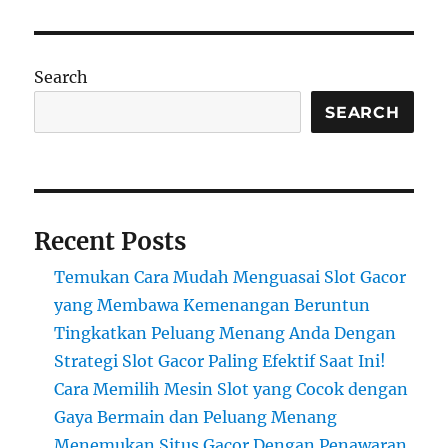
Search
SEARCH
Recent Posts
Temukan Cara Mudah Menguasai Slot Gacor
yang Membawa Kemenangan Beruntun
Tingkatkan Peluang Menang Anda Dengan
Strategi Slot Gacor Paling Efektif Saat Ini!
Cara Memilih Mesin Slot yang Cocok dengan
Gaya Bermain dan Peluang Menang
Menemukan Situs Gacor Dengan Penawaran