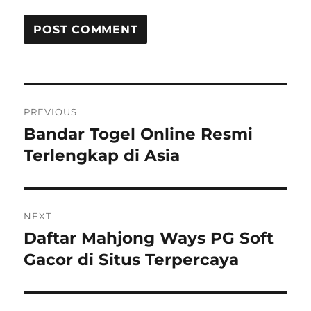
Post
PREVIOUS
navigation
Bandar Togel Online Resmi
Previous
post:
Terlengkap di Asia
NEXT
Daftar Mahjong Ways PG Soft
Next
post:
Gacor di Situs Terpercaya