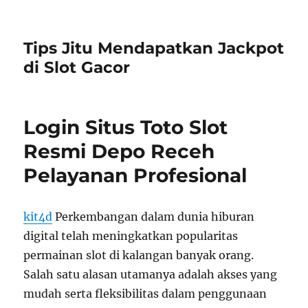
Tips Jitu Mendapatkan Jackpot
di Slot Gacor
Login Situs Toto Slot
Resmi Depo Receh
Pelayanan Profesional
kit4d
Perkembangan dalam dunia hiburan
digital telah meningkatkan popularitas
permainan slot di kalangan banyak orang.
Salah satu alasan utamanya adalah akses yang
mudah serta fleksibilitas dalam penggunaan