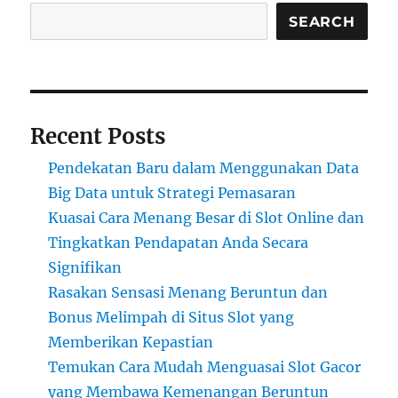
SEARCH
Recent Posts
Pendekatan Baru dalam Menggunakan Data
Big Data untuk Strategi Pemasaran
Kuasai Cara Menang Besar di Slot Online dan
Tingkatkan Pendapatan Anda Secara
Signifikan
Rasakan Sensasi Menang Beruntun dan
Bonus Melimpah di Situs Slot yang
Memberikan Kepastian
Temukan Cara Mudah Menguasai Slot Gacor
yang Membawa Kemenangan Beruntun