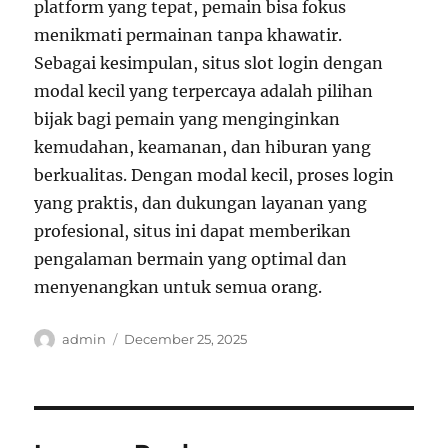
platform yang tepat, pemain bisa fokus
menikmati permainan tanpa khawatir.
Sebagai kesimpulan, situs slot login dengan
modal kecil yang terpercaya adalah pilihan
bijak bagi pemain yang menginginkan
kemudahan, keamanan, dan hiburan yang
berkualitas. Dengan modal kecil, proses login
yang praktis, dan dukungan layanan yang
profesional, situs ini dapat memberikan
pengalaman bermain yang optimal dan
menyenangkan untuk semua orang.
Author
Posted
admin
December 25, 2025
on