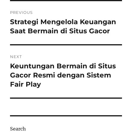
Post
PREVIOUS
navigation
Strategi Mengelola Keuangan
Previous
post:
Saat Bermain di Situs Gacor
NEXT
Keuntungan Bermain di Situs
Next
post:
Gacor Resmi dengan Sistem
Fair Play
Search