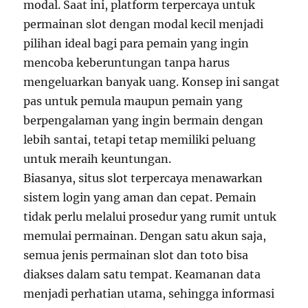
modal. Saat ini, platform terpercaya untuk
permainan slot dengan modal kecil menjadi
pilihan ideal bagi para pemain yang ingin
mencoba keberuntungan tanpa harus
mengeluarkan banyak uang. Konsep ini sangat
pas untuk pemula maupun pemain yang
berpengalaman yang ingin bermain dengan
lebih santai, tetapi tetap memiliki peluang
untuk meraih keuntungan.
Biasanya, situs slot terpercaya menawarkan
sistem login yang aman dan cepat. Pemain
tidak perlu melalui prosedur yang rumit untuk
memulai permainan. Dengan satu akun saja,
semua jenis permainan slot dan toto bisa
diakses dalam satu tempat. Keamanan data
menjadi perhatian utama, sehingga informasi