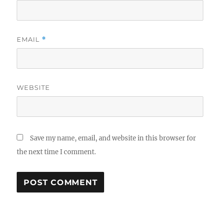
EMAIL
*
WEBSITE
Save my name, email, and website in this browser for
the next time I comment.