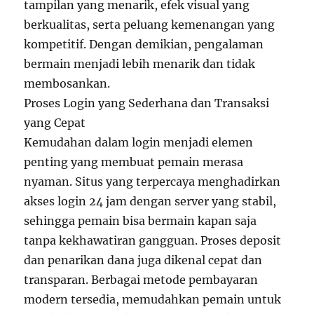
tampilan yang menarik, efek visual yang
berkualitas, serta peluang kemenangan yang
kompetitif. Dengan demikian, pengalaman
bermain menjadi lebih menarik dan tidak
membosankan.
Proses Login yang Sederhana dan Transaksi
yang Cepat
Kemudahan dalam login menjadi elemen
penting yang membuat pemain merasa
nyaman. Situs yang terpercaya menghadirkan
akses login 24 jam dengan server yang stabil,
sehingga pemain bisa bermain kapan saja
tanpa kekhawatiran gangguan. Proses deposit
dan penarikan dana juga dikenal cepat dan
transparan. Berbagai metode pembayaran
modern tersedia, memudahkan pemain untuk