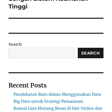
Tinggi
Search
SEARCH
Recent Posts
Pendekatan Baru dalam Menggunakan Data
Big Data untuk Strategi Pemasaran
Kuasai Cara Menang Besar di Slot Online dan