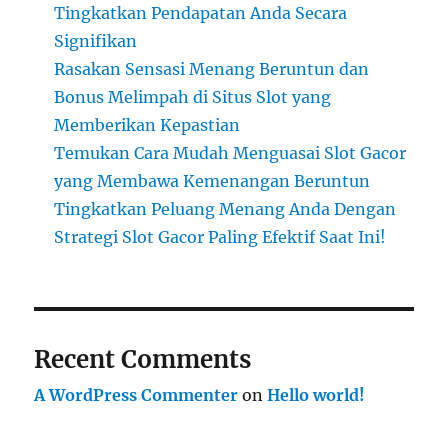
Tingkatkan Pendapatan Anda Secara
Signifikan
Rasakan Sensasi Menang Beruntun dan
Bonus Melimpah di Situs Slot yang
Memberikan Kepastian
Temukan Cara Mudah Menguasai Slot Gacor
yang Membawa Kemenangan Beruntun
Tingkatkan Peluang Menang Anda Dengan
Strategi Slot Gacor Paling Efektif Saat Ini!
Recent Comments
A WordPress Commenter
on
Hello world!