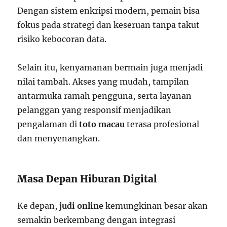
Dengan sistem enkripsi modern, pemain bisa
fokus pada strategi dan keseruan tanpa takut
risiko kebocoran data.
Selain itu, kenyamanan bermain juga menjadi
nilai tambah. Akses yang mudah, tampilan
antarmuka ramah pengguna, serta layanan
pelanggan yang responsif menjadikan
pengalaman di
toto macau
terasa profesional
dan menyenangkan.
Masa Depan Hiburan Digital
Ke depan,
judi online
kemungkinan besar akan
semakin berkembang dengan integrasi