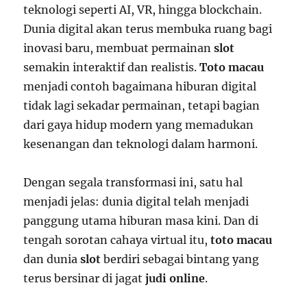
teknologi seperti AI, VR, hingga blockchain.
Dunia digital akan terus membuka ruang bagi
inovasi baru, membuat permainan
slot
semakin interaktif dan realistis.
Toto macau
menjadi contoh bagaimana hiburan digital
tidak lagi sekadar permainan, tetapi bagian
dari gaya hidup modern yang memadukan
kesenangan dan teknologi dalam harmoni.
Dengan segala transformasi ini, satu hal
menjadi jelas: dunia digital telah menjadi
panggung utama hiburan masa kini. Dan di
tengah sorotan cahaya virtual itu,
toto macau
dan dunia
slot
berdiri sebagai bintang yang
terus bersinar di jagat
judi online
.