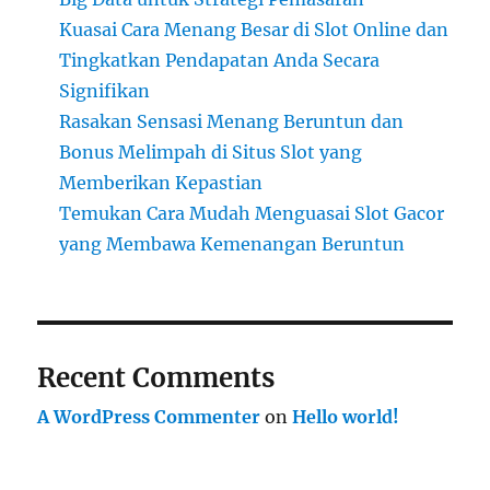
Kuasai Cara Menang Besar di Slot Online dan
Tingkatkan Pendapatan Anda Secara
Signifikan
Rasakan Sensasi Menang Beruntun dan
Bonus Melimpah di Situs Slot yang
Memberikan Kepastian
Temukan Cara Mudah Menguasai Slot Gacor
yang Membawa Kemenangan Beruntun
Recent Comments
A WordPress Commenter
on
Hello world!