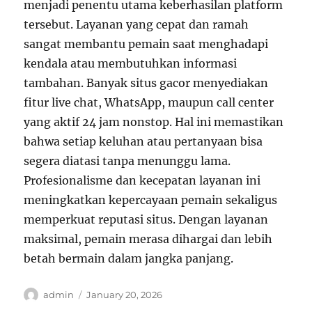
menjadi penentu utama keberhasilan platform
tersebut. Layanan yang cepat dan ramah
sangat membantu pemain saat menghadapi
kendala atau membutuhkan informasi
tambahan. Banyak situs gacor menyediakan
fitur live chat, WhatsApp, maupun call center
yang aktif 24 jam nonstop. Hal ini memastikan
bahwa setiap keluhan atau pertanyaan bisa
segera diatasi tanpa menunggu lama.
Profesionalisme dan kecepatan layanan ini
meningkatkan kepercayaan pemain sekaligus
memperkuat reputasi situs. Dengan layanan
maksimal, pemain merasa dihargai dan lebih
betah bermain dalam jangka panjang.
Author
Posted
admin
January 20, 2026
on