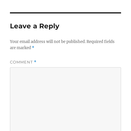
Leave a Reply
Your email address will not be published.
Required fields
are marked
*
COMMENT
*