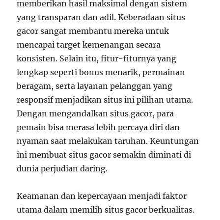
memberikan hasil maksimal dengan sistem
yang transparan dan adil. Keberadaan situs
gacor sangat membantu mereka untuk
mencapai target kemenangan secara
konsisten. Selain itu, fitur-fiturnya yang
lengkap seperti bonus menarik, permainan
beragam, serta layanan pelanggan yang
responsif menjadikan situs ini pilihan utama.
Dengan mengandalkan situs gacor, para
pemain bisa merasa lebih percaya diri dan
nyaman saat melakukan taruhan. Keuntungan
ini membuat situs gacor semakin diminati di
dunia perjudian daring.
Keamanan dan kepercayaan menjadi faktor
utama dalam memilih situs gacor berkualitas.