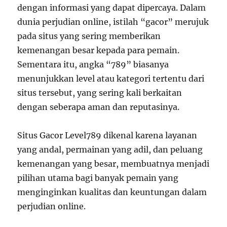
dengan informasi yang dapat dipercaya. Dalam
dunia perjudian online, istilah “gacor” merujuk
pada situs yang sering memberikan
kemenangan besar kepada para pemain.
Sementara itu, angka “789” biasanya
menunjukkan level atau kategori tertentu dari
situs tersebut, yang sering kali berkaitan
dengan seberapa aman dan reputasinya.
Situs Gacor Level789 dikenal karena layanan
yang andal, permainan yang adil, dan peluang
kemenangan yang besar, membuatnya menjadi
pilihan utama bagi banyak pemain yang
menginginkan kualitas dan keuntungan dalam
perjudian online.