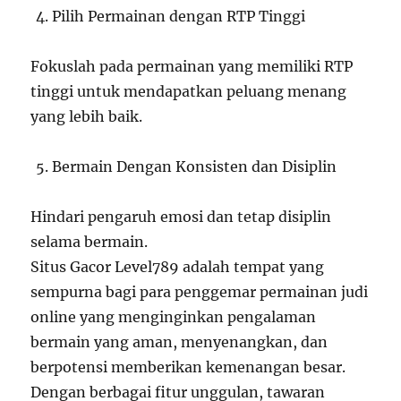
Pilih Permainan dengan RTP Tinggi
Fokuslah pada permainan yang memiliki RTP
tinggi untuk mendapatkan peluang menang
yang lebih baik.
Bermain Dengan Konsisten dan Disiplin
Hindari pengaruh emosi dan tetap disiplin
selama bermain.
Situs Gacor Level789 adalah tempat yang
sempurna bagi para penggemar permainan judi
online yang menginginkan pengalaman
bermain yang aman, menyenangkan, dan
berpotensi memberikan kemenangan besar.
Dengan berbagai fitur unggulan, tawaran