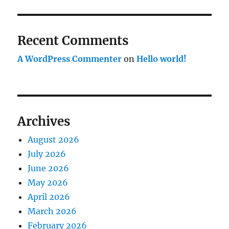
Recent Comments
A WordPress Commenter
on
Hello world!
Archives
August 2026
July 2026
June 2026
May 2026
April 2026
March 2026
February 2026