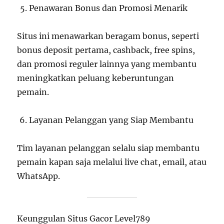
Penawaran Bonus dan Promosi Menarik
Situs ini menawarkan beragam bonus, seperti
bonus deposit pertama, cashback, free spins,
dan promosi reguler lainnya yang membantu
meningkatkan peluang keberuntungan
pemain.
Layanan Pelanggan yang Siap Membantu
Tim layanan pelanggan selalu siap membantu
pemain kapan saja melalui live chat, email, atau
WhatsApp.
Keunggulan Situs Gacor Level789