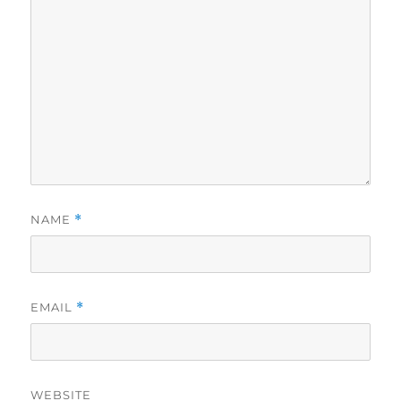
NAME
*
EMAIL
*
WEBSITE