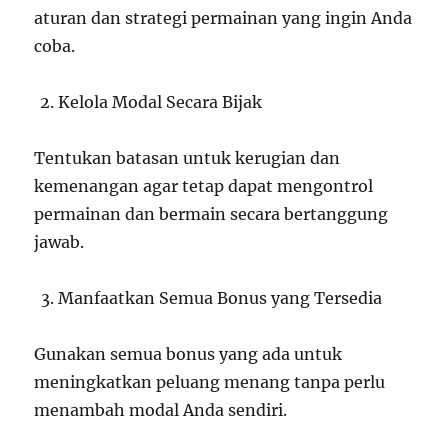
aturan dan strategi permainan yang ingin Anda
coba.
Kelola Modal Secara Bijak
Tentukan batasan untuk kerugian dan
kemenangan agar tetap dapat mengontrol
permainan dan bermain secara bertanggung
jawab.
Manfaatkan Semua Bonus yang Tersedia
Gunakan semua bonus yang ada untuk
meningkatkan peluang menang tanpa perlu
menambah modal Anda sendiri.