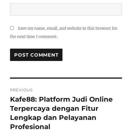
Save my name, email, and website in this browser for
the next time I comment.
Post
PREVIOUS
navigation
Kafe88: Platform Judi Online
Previous
post:
Terpercaya dengan Fitur
Lengkap dan Pelayanan
Profesional