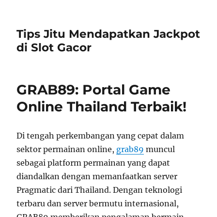
Tips Jitu Mendapatkan Jackpot
di Slot Gacor
GRAB89: Portal Game
Online Thailand Terbaik!
Di tengah perkembangan yang cepat dalam
sektor permainan online,
grab89
muncul
sebagai platform permainan yang dapat
diandalkan dengan memanfaatkan server
Pragmatic dari Thailand. Dengan teknologi
terbaru dan server bermutu internasional,