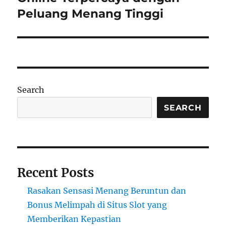
Peluang Menang Tinggi
Search
SEARCH
Recent Posts
Rasakan Sensasi Menang Beruntun dan
Bonus Melimpah di Situs Slot yang
Memberikan Kepastian