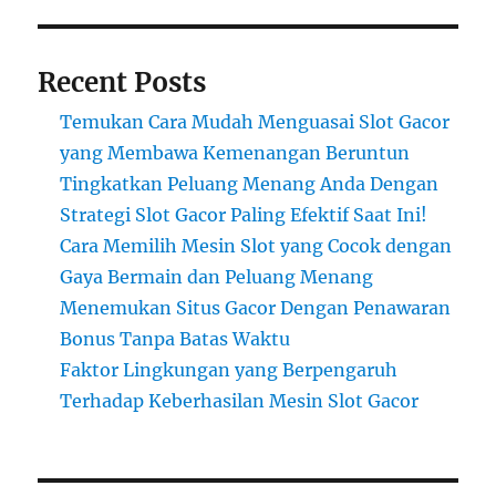
Recent Posts
Temukan Cara Mudah Menguasai Slot Gacor
yang Membawa Kemenangan Beruntun
Tingkatkan Peluang Menang Anda Dengan
Strategi Slot Gacor Paling Efektif Saat Ini!
Cara Memilih Mesin Slot yang Cocok dengan
Gaya Bermain dan Peluang Menang
Menemukan Situs Gacor Dengan Penawaran
Bonus Tanpa Batas Waktu
Faktor Lingkungan yang Berpengaruh
Terhadap Keberhasilan Mesin Slot Gacor