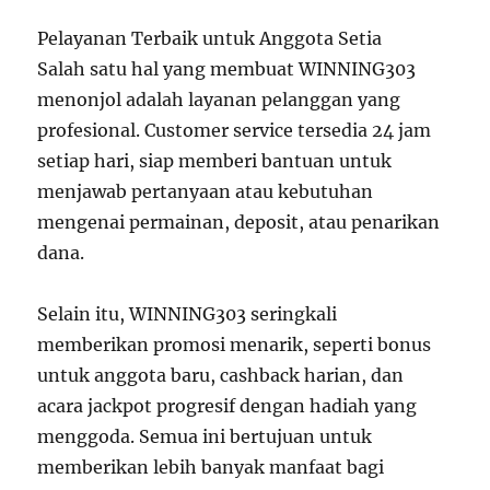
Pelayanan Terbaik untuk Anggota Setia
Salah satu hal yang membuat WINNING303
menonjol adalah layanan pelanggan yang
profesional. Customer service tersedia 24 jam
setiap hari, siap memberi bantuan untuk
menjawab pertanyaan atau kebutuhan
mengenai permainan, deposit, atau penarikan
dana.
Selain itu, WINNING303 seringkali
memberikan promosi menarik, seperti bonus
untuk anggota baru, cashback harian, dan
acara jackpot progresif dengan hadiah yang
menggoda. Semua ini bertujuan untuk
memberikan lebih banyak manfaat bagi