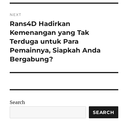
NEXT
Rans4D Hadirkan
Next
post:
Kemenangan yang Tak
Terduga untuk Para
Pemainnya, Siapkah Anda
Bergabung?
Search
SEARCH