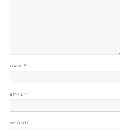
NAME
*
EMAIL
*
WEBSITE