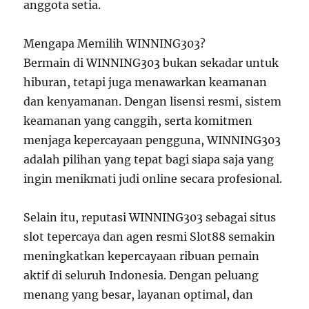
anggota setia.
Mengapa Memilih WINNING303?
Bermain di WINNING303 bukan sekadar untuk
hiburan, tetapi juga menawarkan keamanan
dan kenyamanan. Dengan lisensi resmi, sistem
keamanan yang canggih, serta komitmen
menjaga kepercayaan pengguna, WINNING303
adalah pilihan yang tepat bagi siapa saja yang
ingin menikmati judi online secara profesional.
Selain itu, reputasi WINNING303 sebagai situs
slot tepercaya dan agen resmi Slot88 semakin
meningkatkan kepercayaan ribuan pemain
aktif di seluruh Indonesia. Dengan peluang
menang yang besar, layanan optimal, dan