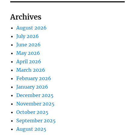
Archives
August 2026
July 2026
June 2026
May 2026
April 2026
March 2026
February 2026
January 2026
December 2025
November 2025
October 2025
September 2025
August 2025