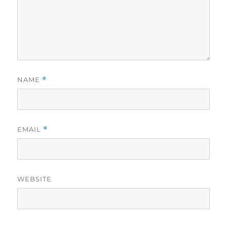
NAME
*
EMAIL
*
WEBSITE