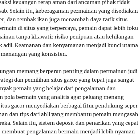
nsaksi keuangan tetap aman dari ancaman pihak tidak
ab. Selain itu, keberagaman permainan yang disediakan
ker, dan tembak ikan juga menambah daya tarik situs
rmain di situs yang terpercaya, pemain dapat lebih foku
inan tanpa khawatir risiko penipuan atau kehilangan
ak adil. Keamanan dan kenyamanan menjadi kunci utama
emenangan yang konsisten.
tungan memang berperan penting dalam permainan judi
trategi dan pemilihan situs gacor yang tepat juga sangat
nyak pemain yang belajar dari pengalaman dan
pola bermain yang analitis agar peluang menang
Situs gacor menyediakan berbagai fitur pendukung seper
inan dan tips dari ahli yang membantu pemain mengasa
a. Selain itu, sistem deposit dan penarikan yang cepa
an membuat pengalaman bermain menjadi lebih nyaman