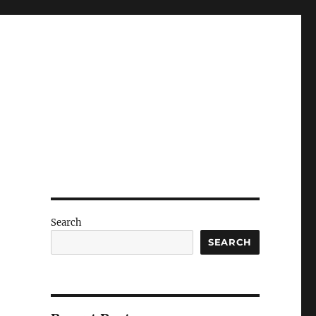
Search
SEARCH