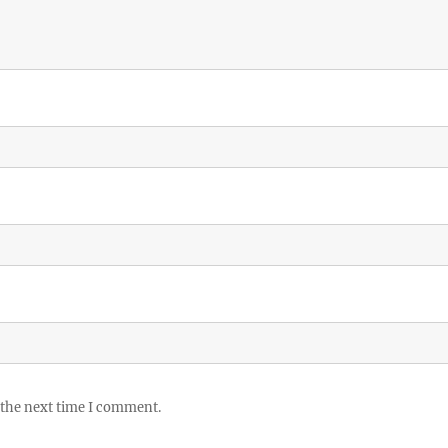
 the next time I comment.