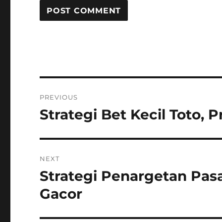
Post
PREVIOUS
navigation
Strategi Bet Kecil Toto, P
Previous
post:
NEXT
Strategi Penargetan Pas
Next
post:
Gacor