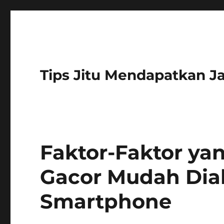
Tips Jitu Mendapatkan Ja
Faktor-Faktor ya
Gacor Mudah Diak
Smartphone