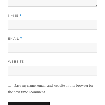
NAME
*
EMAIL
*
WEBSITE
Save my name, email, and website in this browser for
the next time I comment.