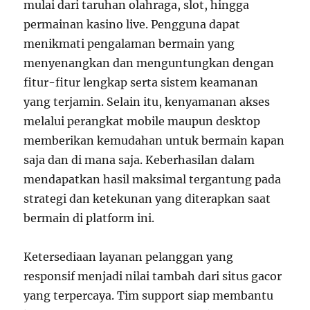
mulai dari taruhan olahraga, slot, hingga
permainan kasino live. Pengguna dapat
menikmati pengalaman bermain yang
menyenangkan dan menguntungkan dengan
fitur-fitur lengkap serta sistem keamanan
yang terjamin. Selain itu, kenyamanan akses
melalui perangkat mobile maupun desktop
memberikan kemudahan untuk bermain kapan
saja dan di mana saja. Keberhasilan dalam
mendapatkan hasil maksimal tergantung pada
strategi dan ketekunan yang diterapkan saat
bermain di platform ini.
Ketersediaan layanan pelanggan yang
responsif menjadi nilai tambah dari situs gacor
yang terpercaya. Tim support siap membantu