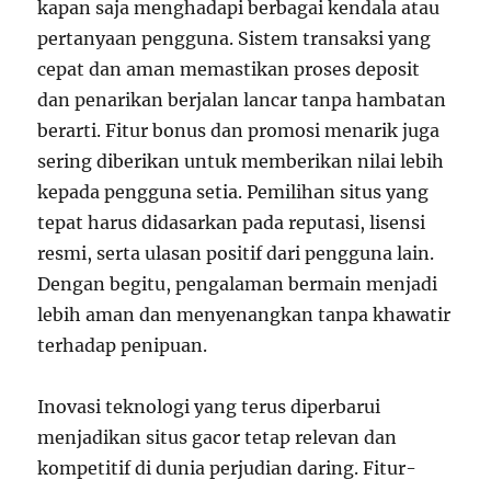
kapan saja menghadapi berbagai kendala atau
pertanyaan pengguna. Sistem transaksi yang
cepat dan aman memastikan proses deposit
dan penarikan berjalan lancar tanpa hambatan
berarti. Fitur bonus dan promosi menarik juga
sering diberikan untuk memberikan nilai lebih
kepada pengguna setia. Pemilihan situs yang
tepat harus didasarkan pada reputasi, lisensi
resmi, serta ulasan positif dari pengguna lain.
Dengan begitu, pengalaman bermain menjadi
lebih aman dan menyenangkan tanpa khawatir
terhadap penipuan.
Inovasi teknologi yang terus diperbarui
menjadikan situs gacor tetap relevan dan
kompetitif di dunia perjudian daring. Fitur-