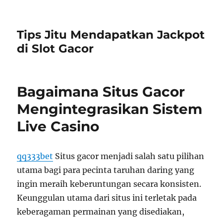
Tips Jitu Mendapatkan Jackpot
di Slot Gacor
Bagaimana Situs Gacor
Mengintegrasikan Sistem
Live Casino
qq333bet
Situs gacor menjadi salah satu pilihan
utama bagi para pecinta taruhan daring yang
ingin meraih keberuntungan secara konsisten.
Keunggulan utama dari situs ini terletak pada
keberagaman permainan yang disediakan,