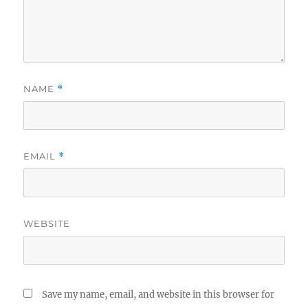
NAME
*
EMAIL
*
WEBSITE
Save my name, email, and website in this browser for