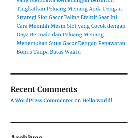
yang Membawa Kemenangan Beruntun
Tingkatkan Peluang Menang Anda Dengan
Strategi Slot Gacor Paling Efektif Saat Ini!
Cara Memilih Mesin Slot yang Cocok dengan
Gaya Bermain dan Peluang Menang
Menemukan Situs Gacor Dengan Penawaran
Bonus Tanpa Batas Waktu
Recent Comments
A WordPress Commenter
on
Hello world!