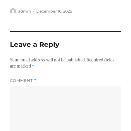
Author
Posted
admin
December 16, 2025
on
Leave a Reply
Your email address will not be published.
Required fields
are marked
*
COMMENT
*