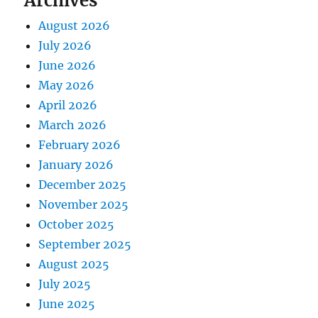
Archives
August 2026
July 2026
June 2026
May 2026
April 2026
March 2026
February 2026
January 2026
December 2025
November 2025
October 2025
September 2025
August 2025
July 2025
June 2025