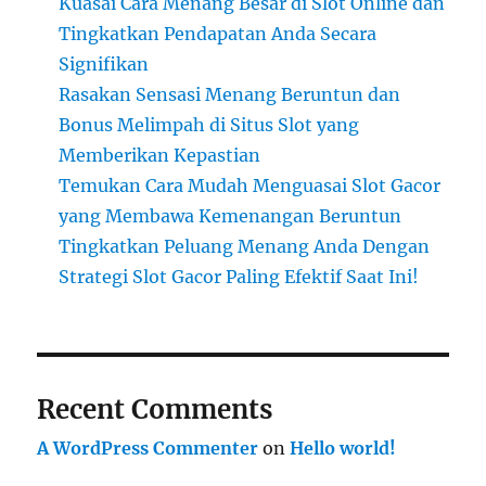
Kuasai Cara Menang Besar di Slot Online dan
Tingkatkan Pendapatan Anda Secara
Signifikan
Rasakan Sensasi Menang Beruntun dan
Bonus Melimpah di Situs Slot yang
Memberikan Kepastian
Temukan Cara Mudah Menguasai Slot Gacor
yang Membawa Kemenangan Beruntun
Tingkatkan Peluang Menang Anda Dengan
Strategi Slot Gacor Paling Efektif Saat Ini!
Recent Comments
A WordPress Commenter
on
Hello world!