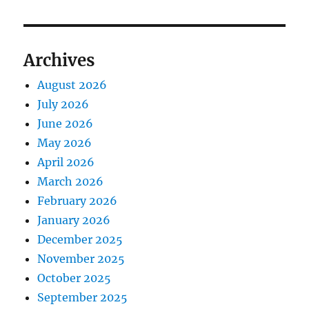
Archives
August 2026
July 2026
June 2026
May 2026
April 2026
March 2026
February 2026
January 2026
December 2025
November 2025
October 2025
September 2025