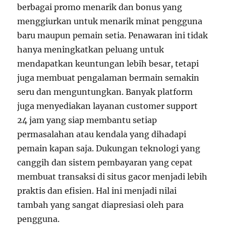
berbagai promo menarik dan bonus yang
menggiurkan untuk menarik minat pengguna
baru maupun pemain setia. Penawaran ini tidak
hanya meningkatkan peluang untuk
mendapatkan keuntungan lebih besar, tetapi
juga membuat pengalaman bermain semakin
seru dan menguntungkan. Banyak platform
juga menyediakan layanan customer support
24 jam yang siap membantu setiap
permasalahan atau kendala yang dihadapi
pemain kapan saja. Dukungan teknologi yang
canggih dan sistem pembayaran yang cepat
membuat transaksi di situs gacor menjadi lebih
praktis dan efisien. Hal ini menjadi nilai
tambah yang sangat diapresiasi oleh para
pengguna.