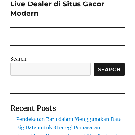
post:
Live Dealer di Situs Gacor
Modern
Search
SEARCH
Recent Posts
Pendekatan Baru dalam Menggunakan Data
Big Data untuk Strategi Pemasaran