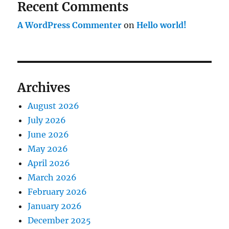
Recent Comments
A WordPress Commenter
on
Hello world!
Archives
August 2026
July 2026
June 2026
May 2026
April 2026
March 2026
February 2026
January 2026
December 2025