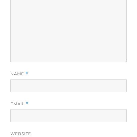
NAME
*
EMAIL
*
WEBSITE