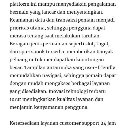
platform ini mampu menyediakan pengalaman
bermain yang lancar dan menyenangkan.
Keamanan data dan transaksi pemain menjadi
prioritas utama, sehingga pengguna dapat
merasa tenang saat melakukan taruhan.
Beragam jenis permainan seperti slot, togel,
dan sportsbook tersedia, memberikan banyak
peluang untuk mendapatkan keuntungan
besar. Tampilan antarmuka yang user-friendly
memudahkan navigasi, sehingga pemain dapat
dengan mudah mengakses berbagai layanan
yang disediakan. Inovasi teknologi terbaru
turut meningkatkan kualitas layanan dan
menjamin kenyamanan pengguna.
Ketersediaan layanan customer support 24 jam