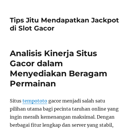
Tips Jitu Mendapatkan Jackpot
di Slot Gacor
Analisis Kinerja Situs
Gacor dalam
Menyediakan Beragam
Permainan
Situs
tempototo
gacor menjadi salah satu
pilihan utama bagi pecinta taruhan online yang
ingin meraih kemenangan maksimal. Dengan
berbagai fitur lengkap dan server yang stabil,