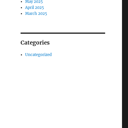
May 2025
April 2025
March 2025
Categories
Uncategorized