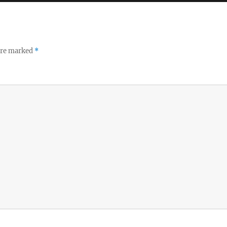
 are marked
*