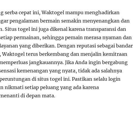
ng serba cepat ini, Waktogel mampu menghadirkan
u agar pengalaman bermain semakin menyenangkan dan
 Situs togel ini juga dikenal karena transparansi dan
setiap permainan, sehingga pemain merasa nyaman dan
layanan yang diberikan. Dengan reputasi sebagai bandar
a, Waktogel terus berkembang dan menjalin kemitraan
 memperluas jangkauannya. Jika Anda ingin bergabung
ensasi kemenangan yang nyata, tidak ada salahnya
runtungan di situs togel ini. Pastikan selalu login
 nikmati setiap peluang yang ada karena
menanti di depan mata.