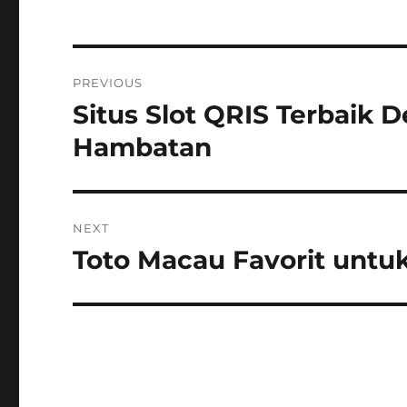
Post
PREVIOUS
navigation
Situs Slot QRIS Terbaik
Previous
post:
Hambatan
NEXT
Toto Macau Favorit untu
Next
post: