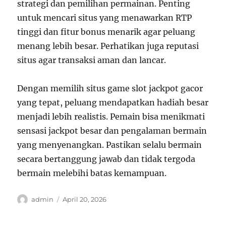
strategi dan pemilihan permainan. Penting
untuk mencari situs yang menawarkan RTP
tinggi dan fitur bonus menarik agar peluang
menang lebih besar. Perhatikan juga reputasi
situs agar transaksi aman dan lancar.
Dengan memilih situs game slot jackpot gacor
yang tepat, peluang mendapatkan hadiah besar
menjadi lebih realistis. Pemain bisa menikmati
sensasi jackpot besar dan pengalaman bermain
yang menyenangkan. Pastikan selalu bermain
secara bertanggung jawab dan tidak tergoda
bermain melebihi batas kemampuan.
Author
Posted
admin
April 20, 2026
on