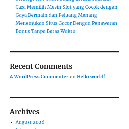
Cara Memilih Mesin Slot yang Cocok dengan
Gaya Bermain dan Peluang Menang
Menemukan Situs Gacor Dengan Penawaran
Bonus Tanpa Batas Waktu
Recent Comments
A WordPress Commenter
on
Hello world!
Archives
August 2026