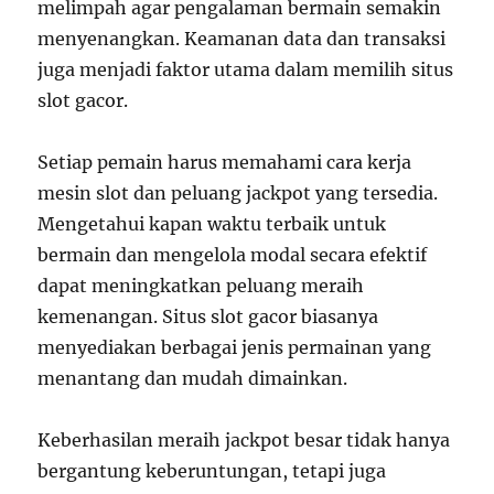
melimpah agar pengalaman bermain semakin
menyenangkan. Keamanan data dan transaksi
juga menjadi faktor utama dalam memilih situs
slot gacor.
Setiap pemain harus memahami cara kerja
mesin slot dan peluang jackpot yang tersedia.
Mengetahui kapan waktu terbaik untuk
bermain dan mengelola modal secara efektif
dapat meningkatkan peluang meraih
kemenangan. Situs slot gacor biasanya
menyediakan berbagai jenis permainan yang
menantang dan mudah dimainkan.
Keberhasilan meraih jackpot besar tidak hanya
bergantung keberuntungan, tetapi juga