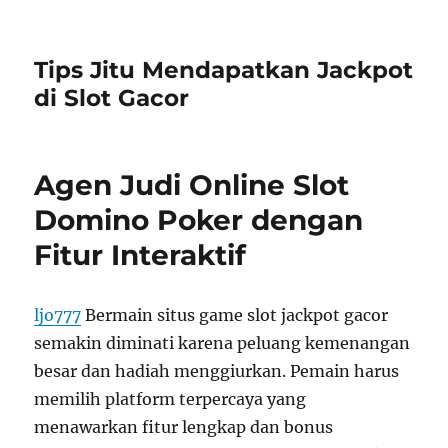
Tips Jitu Mendapatkan Jackpot
di Slot Gacor
Agen Judi Online Slot
Domino Poker dengan
Fitur Interaktif
ljo777
Bermain situs game slot jackpot gacor
semakin diminati karena peluang kemenangan
besar dan hadiah menggiurkan. Pemain harus
memilih platform terpercaya yang
menawarkan fitur lengkap dan bonus