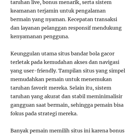
taruhan live, bonus menarik, serta sistem
keamanan terjamin untuk pengalaman
bermain yang nyaman. Kecepatan transaksi
dan layanan pelanggan responsif mendukung
kenyamanan pengguna.
Keunggulan utama situs bandar bola gacor
terletak pada kemudahan akses dan navigasi
yang user-friendly. Tampilan situs yang simpel
memudahkan pemain untuk menemukan
taruhan favorit mereka. Selain itu, sistem
taruhan yang akurat dan stabil meminimalisir
gangguan saat bermain, sehingga pemain bisa
fokus pada strategi mereka.
Banyak pemain memilih situs ini karena bonus